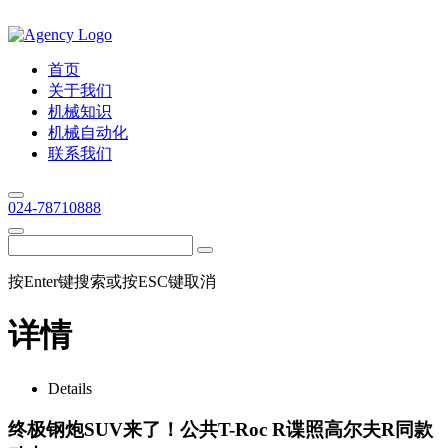
首页
关于我们
机械知识
机械自动化
联系我们
024-78710888
按Enter键搜索或按ESC键取消
详情
Details
终极钢炮SUV来了！公共T-Roc R谍照高尔夫R同款