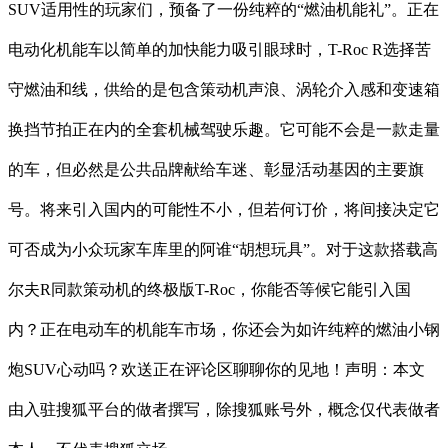
SUV适用性的玩家们，预备了一份纯粹的“燃油机能礼”。正在
电动化机能车以简单的加快能力吸引眼球时，T-Roc R选择苦
守燃油和线，供给的是包含策动机声浪、涡轮介入感和变速箱
换挡节拍正在内的全套机械驾驶乐趣。它可能不会是一款走量
的车，但必然是公共品牌献给车迷、彰显活动基因的主要旗
号。将来引入国内的可能性不小，但若何订价，将间接决定它
可否成为小众玩家车库里的阿谁“胡想玩具”。对于这款搭载高
尔夫R同款策动机的终极版T-Roc，你能否等候它能引入国
内？正在电动车的机能车市场，你还会为如许纯粹的燃油小钢
炮SUV心动吗？欢送正在评论区聊聊你的见地！声明：本文
由入驻搜狐平台的做者撰写，除搜狐账号外，概念仅代表做者