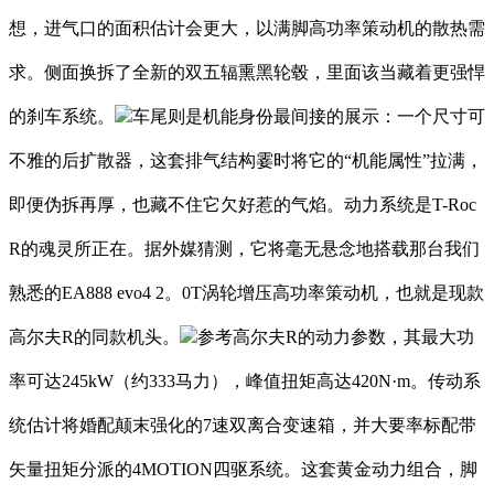
想，进气口的面积估计会更大，以满脚高功率策动机的散热需
求。侧面换拆了全新的双五辐熏黑轮毂，里面该当藏着更强悍
的刹车系统。
车尾则是机能身份最间接的展示：一个尺寸可
不雅的后扩散器，这套排气结构霎时将它的“机能属性”拉满，
即便伪拆再厚，也藏不住它欠好惹的气焰。动力系统是T-Roc
R的魂灵所正在。据外媒猜测，它将毫无悬念地搭载那台我们
熟悉的EA888 evo4 2。0T涡轮增压高功率策动机，也就是现款
高尔夫R的同款机头。
参考高尔夫R的动力参数，其最大功
率可达245kW（约333马力），峰值扭矩高达420N·m。传动系
统估计将婚配颠末强化的7速双离合变速箱，并大要率标配带
矢量扭矩分派的4MOTION四驱系统。这套黄金动力组合，脚