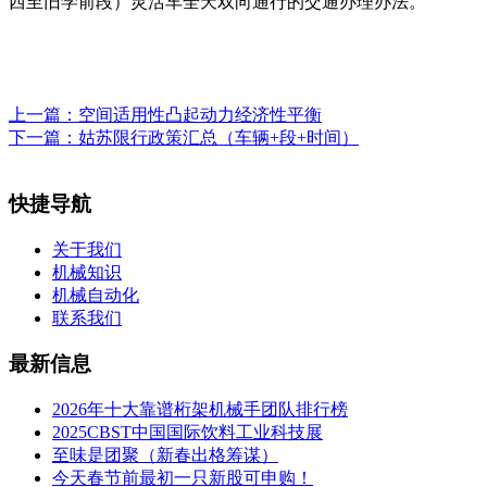
西至旧学前段）灵活车全天双向通行的交通办理办法。
上一篇：
空间适用性凸起动力经济性平衡
下一篇：
姑苏限行政策汇总（车辆+段+时间）
快捷导航
关于我们
机械知识
机械自动化
联系我们
最新信息
2026年十大靠谱桁架机械手团队排行榜
2025CBST中国国际饮料工业科技展
至味是团聚（新春出格筹谋）
今天春节前最初一只新股可申购！