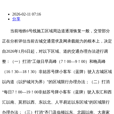
2026-02-11 07:16
分享
当前地铁6号线施工区域周边道逐渐恢复一般，交管部分
正在分析评估当前古城交通需求及网承载能力的根本上，决定
自2026年1月6日起，对以下区域、道的交通办理办法进行调
整：（一）打消“工做日早高峰（7！00—9！00）和晚高峰
（16！30—18！30）非姑苏号牌小客车（蓝牌）驶入古城区域
以内道（以护城河为界）”的区域限行办理办法；（二）打消
“每日7！00—19！00非姑苏号牌小客车（蓝牌）驶入东汇和西
汇以南、莫邪以西、东以北、人平易近以东区域”的区域限行
办理办法；（三）打消“齐门及临顿以东、北园以南、大唐家