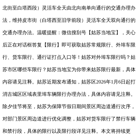
北街至白塔西段）灵活车全天由北向南单向通行的交通办理办
法，维持皮市街（白塔西至旧学前段）灵活车全天双向通行的
交通办理办法。温暖提醒：微信搜刮号【姑苏当地宝】，关心
后正在对话框答复【限行】即可获取姑苏常规限行、外埠车限
行、货车限行、通行证打点入口等！姑苏对外埠车限行吗？姑
苏市区哪些车限行？姑苏当地宝为你带来姑苏限行最新，具体
内容请见注释。姑苏近期发布通知，姑苏区2026年1月6日起打
消古城区区域表里埠车辆限行办理办法，具体内容请见注释。
除夕佳节将至，姑苏为保障节假日期间景区周边道通行次序，
对部门景区周边道进行优化调整，姑苏对货车限行了禁行车辆
和禁行段，具体的限行以及限行段详见注释。本文将持续更