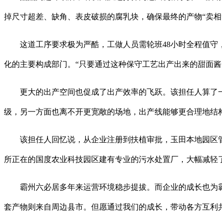
掉尺寸超差、缺角、表皮破损的腐乳块，确保最终的产物“卖相
这道工序要求极为严酷，工做人员需轮班48小时全程值守，
化的主要构成部门。“只要通过这种保守工艺出产出来的甜面
更大的出产空间也促成了出产效率的飞跃。该担任人算了一笔账
级，另一方面也离不开更宽敞的场地，出产线能够更合理地结
该担任人回忆说，从企业注册到扶植审批，玉田本地园区管
所正在的国度农业科技园区建有专业的污水处置厂，大幅减轻
霸州六必居多年来运营环境稳步提拔。而企业的成长也为霸州
套产物则来自周边县市。但愿通过我们的成长，带动各方互利