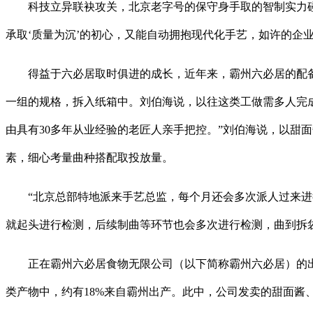
科技立异联袂攻关，北京老字号的保守身手取的智制实力碰撞
承取‘质量为沉’的初心，又能自动拥抱现代化手艺，如许的企
得益于六必居取时俱进的成长，近年来，霸州六必居的配备也
一组的规格，拆入纸箱中。刘伯海说，以往这类工做需多人完成
由具有30多年从业经验的老匠人亲手把控。”刘伯海说，以甜
素，细心考量曲种搭配取投放量。
“北京总部特地派来手艺总监，每个月还会多次派人过来进行
就起头进行检测，后续制曲等环节也会多次进行检测，曲到拆
正在霸州六必居食物无限公司（以下简称霸州六必居）的出
类产物中，约有18%来自霸州出产。此中，公司发卖的甜面酱