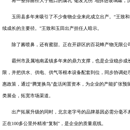
将一整排曲径大于瓶口的腐乳“毫发无伤”地拆进玻璃罐，历
玉田县多年来吸引了不少食物企业来此成立出产。“王致和是
续成长的主要径。”王致和玉田出产担任人暗示。
除了酱喷鼻，还有蜜甜。正在开辟区的百花蜂产物无限公司
霸州市及属地南孟镇多年来的鼎力支撑，也是企业稳步成长
限，并把供水、供电、供气等根本设备配套到位，同步协调处
惠政策，通过“腾笼换鸟”盘活闲置资本，为企业的产能扩张
类展会，拓宽市场渠道。
出产拓展升级的同时，北京老字号的品牌基因必需分毫不差地
正在100多公里外精准“复制”，是企业的质量底线。