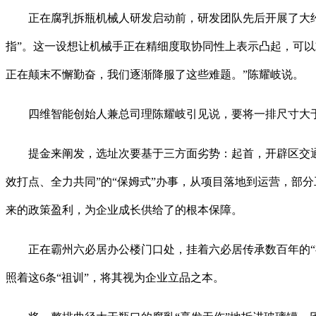
正在腐乳拆瓶机械人研发启动前，研发团队先后开展了大约20
指”。这一设想让机械手正在精细度取协同性上表示凸起，可
正在颠末不懈勤奋，我们逐渐降服了这些难题。”陈耀岐说。
四维智能创始人兼总司理陈耀岐引见说，要将一排尺寸大于瓶
提金来阐发，选址次要基于三方面劣势：起首，开辟区交通劣
效打点、全力共同”的“保姆式”办事，从项目落地到运营，部
来的政策盈利，为企业成长供给了的根本保障。
正在霸州六必居办公楼门口处，挂着六必居传承数百年的“祖
照着这6条“祖训”，将其视为企业立品之本。