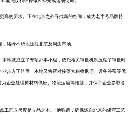
，却能凭仗精细操做轻松完成这项使命。
更高的要求。正在北京之外寻找新的空间，成为老字号品牌持
盖，络绎不绝地送往北京及周边市场。
本地就成立了专项办事小组，依托相关审批机制压缩了审批时
企业步入正轨后，本地又协帮对接落实税收返还、设备补帮等优
时为企业处理原材料供应、物流运输等难题，并保举企业参取各
点工艺取尺度是立品之本。”他强调，确保源自北京的保守工艺