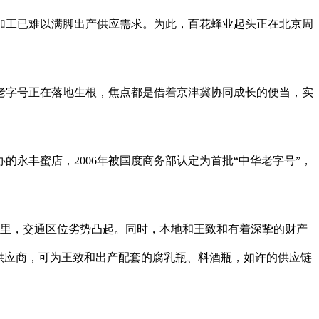
工已难以满脚出产供应需求。为此，百花蜂业起头正在北京周
字号正在落地生根，焦点都是借着京津冀协同成长的便当，实
永丰蜜店，2006年被国度商务部认定为首批“中华老字号”，
公里，交通区位劣势凸起。同时，本地和王致和有着深挚的财产
供应商，可为王致和出产配套的腐乳瓶、料酒瓶，如许的供应链