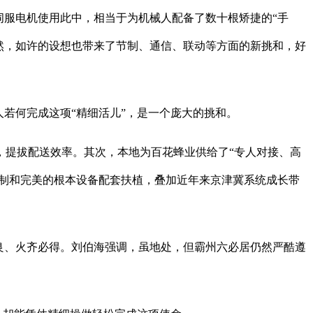
伺服电机使用此中，相当于为机械人配备了数十根矫捷的“手
然，如许的设想也带来了节制、通信、联动等方面的新挑和，好
若何完成这项“精细活儿”，是一个庞大的挑和。
提拔配送效率。其次，本地为百花蜂业供给了“专人对接、高
轨制和完美的根本设备配套扶植，叠加近年来京津冀系统成长带
良、火齐必得。刘伯海强调，虽地处，但霸州六必居仍然严酷遵