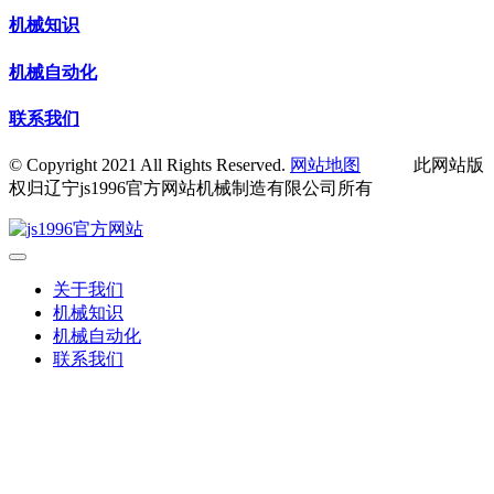
机械知识
机械自动化
联系我们
© Copyright 2021 All Rights Reserved.
网站地图
此网站版
权归辽宁js1996官方网站机械制造有限公司所有
关于我们
机械知识
机械自动化
联系我们