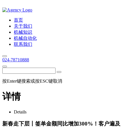
首页
关于我们
机械知识
机械自动化
联系我们
024-78710888
按Enter键搜索或按ESC键取消
详情
Details
新春走下层丨签单金额同比增加300%！客户遍及