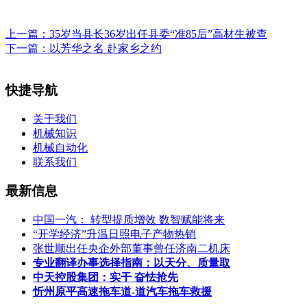
上一篇：
35岁当县长36岁出任县委“准85后”高材生被查
下一篇：
以芳华之名 赴家乡之约
快捷导航
关于我们
机械知识
机械自动化
联系我们
最新信息
中国一汽： 转型提质增效 数智赋能将来
“开学经济”升温日照电子产物热销
张世顺出任央企外部董事曾任济南二机床
专业翻译办事选择指南：以天分、质量取
中天控股集团：实干 奋怯抢先
忻州原平高速拖车道-道汽车拖车救援