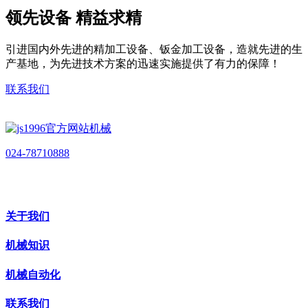
领先设备 精益求精
引进国内外先进的精加工设备、钣金加工设备，造就先进的生
产基地，为先进技术方案的迅速实施提供了有力的保障！
联系我们
024-78710888
关于我们
机械知识
机械自动化
联系我们