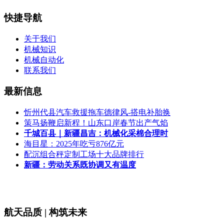
快捷导航
关于我们
机械知识
机械自动化
联系我们
最新信息
忻州代县汽车救援拖车德律风-搭电补胎换
策马扬鞭启新程！山东口岸春节出产气焰
千城百县｜新疆昌吉：机械化采棉合理时
海目星：2025年吃亏876亿元
配沉组合秤定制工场十大品牌排行
新疆：劳动关系既协调又有温度
航天品质 | 构筑未来