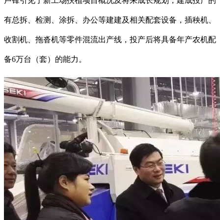
卢锋引见了新工场扶植项目概况及将来成长规划，建成投产的
有总拆、检测、涂拆、办公等建建及相关配套设备，插秧机、
收割机、拖沓机等零件混流出产线，投产后将具备年产农机配
备6万台（套）的能力。