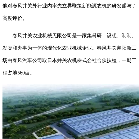
他对春风井关外行业内率先立异鞭策新能源农机的研发赐与了
高度评价。
春风井关农业机械无限公司是一家集科研、设想、制制、
发卖和办事为一体的现代化农业机械企业。春风井关襄阳新工
场由春风汽车公司取日本井关农机株式会社合伙扶植，一期工
程占地560亩。