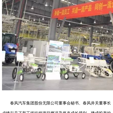
春风汽车集团股份无限公司董事会秘书、春风井关董事长