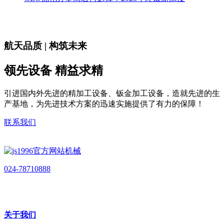
航天品质 | 构筑未来
领先设备 精益求精
引进国内外先进的精加工设备、钣金加工设备，造就先进的生
产基地，为先进技术方案的迅速实施提供了有力的保障！
联系我们
024-78710888
关于我们