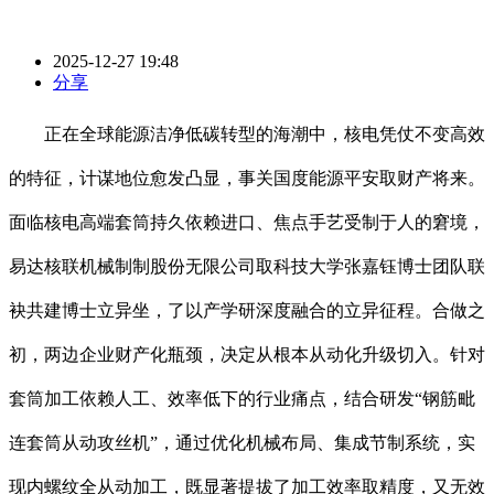
2025-12-27 19:48
分享
正在全球能源洁净低碳转型的海潮中，核电凭仗不变高效
的特征，计谋地位愈发凸显，事关国度能源平安取财产将来。
面临核电高端套筒持久依赖进口、焦点手艺受制于人的窘境，
易达核联机械制制股份无限公司取科技大学张嘉钰博士团队联
袂共建博士立异坐，了以产学研深度融合的立异征程。合做之
初，两边企业财产化瓶颈，决定从根本从动化升级切入。针对
套筒加工依赖人工、效率低下的行业痛点，结合研发“钢筋毗
连套筒从动攻丝机”，通过优化机械布局、集成节制系统，实
现内螺纹全从动加工，既显著提拔了加工效率取精度，又无效