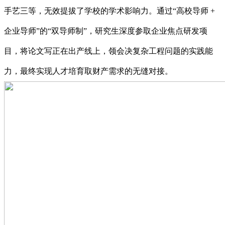
手艺三等，无效提拔了学校的学术影响力。通过“高校导师 +
企业导师”的“双导师制”，研究生深度参取企业焦点研发项
目，将论文写正在出产线上，领会决复杂工程问题的实践能
力，最终实现人才培育取财产需求的无缝对接。