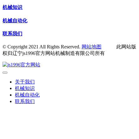
机械知识
机械自动化
联系我们
© Copyright 2021 All Rights Reserved.
网站地图
此网站版
权归辽宁js1996官方网站机械制造有限公司所有
关于我们
机械知识
机械自动化
联系我们