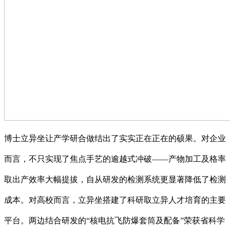
博士立异坐让产学研合做结出了实实正在正在的硕果。对企业
而言，不只实现了焦点手艺的逾越式冲破——产物加工及格率
取出产效率大幅提拔，自从研发的检测系统更显著降低了检测
成本。对高校而言，立异坐搭建了科研取立异人才培育的主要
平台。两边结合研发的“核电抗飞防爆套筒及配备”荣获省科学