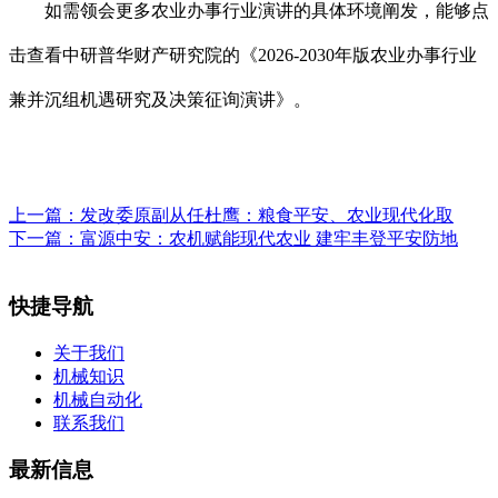
如需领会更多农业办事行业演讲的具体环境阐发，能够点
击查看中研普华财产研究院的《2026-2030年版农业办事行业
兼并沉组机遇研究及决策征询演讲》。
上一篇：
发改委原副从任杜鹰：粮食平安、农业现代化取
下一篇：
富源中安：农机赋能现代农业 建牢丰登平安防地
快捷导航
关于我们
机械知识
机械自动化
联系我们
最新信息