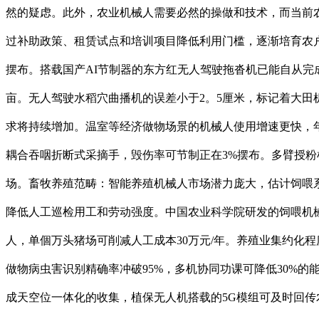
然的疑虑。此外，农业机械人需要必然的操做和技术，而当前
过补助政策、租赁试点和培训项目降低利用门槛，逐渐培育农户
摆布。搭载国产AI节制器的东方红无人驾驶拖沓机已能自从完
亩。无人驾驶水稻穴曲播机的误差小于2。5厘米，标记着大
求将持续增加。温室等经济做物场景的机械人使用增速更快，年
耦合吞咽折断式采摘手，毁伤率可节制正在3%摆布。多臂授粉
场。畜牧养殖范畴：智能养殖机械人市场潜力庞大，估计饲喂系
降低人工巡检用工和劳动强度。中国农业科学院研发的饲喂机械
人，单個万头猪场可削减人工成本30万元/年。养殖业集约化
做物病虫害识别精确率冲破95%，多机协同功课可降低30%的
成天空位一体化的收集，植保无人机搭载的5G模组可及时回