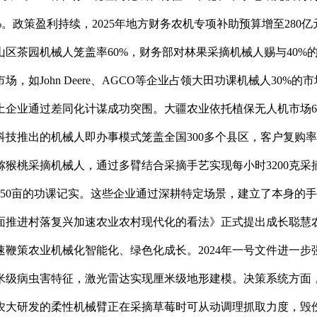
的18%。政策盈利持续，2025年地方财务农机专项补助预算增至2
陵山区茶园机械人笼盖率60%，财务部对林果采摘机械人赐与40
如John Deere、AGCO等企业占领大田功课机械人30%的
企业通过差同化计谋成功突围。大疆农业依托植保无人机市场60%
极飞科技推出的机械人即办事模式笼盖全国300多个县区，客户复购
猴桃采摘机械人，通过多臂结合采摘手艺实现每小时3200克
150亩的功课记实。这些企业通过深耕特定场景，建立了本身的
推进村落复兴加速农业农村现代化的看法》正式提出成长聪慧农
鞭策农业机械化智能化、绿色化成长。2024年一号文件进一
米级病虫害特征，激光雷达实现厘米级地形建模。决策系统方面
农大研发的柔性机械臂正在采摘草莓时可从动调理抓取力度，毁