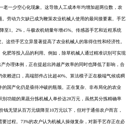
现一老一少空心化现象。这导致人工成本年均增加超两位数，农
问题。劳动力欠缺已成为鞭策农业机械人使用的最间接要素。手艺
降至1。2%，斗极农机销量年增45%。传感器手艺和近程系统
阐发。这些手艺立异显著提高了农业机械人的靠得住性和经济性。
、化肥等投入品的利用。例如，除草机械人通过精准识别可实现
化出产办理体例，正在提超出跨越产效率的同时也降低了影响，合
依赖进口，高端部件占比超40%。算法模子正在极端气候或稠
件的国产化仍是亟待冲破的瓶颈。正在复杂、非布局化的农业
识别功能的果蔬分拣机械人单价达28万元，虽然其分拣精确率
价钱无望从百万元级降至10万元以下，但对于通俗农户而言，
要过程。73%的农户认为机械人操做复杂，对新手艺存正在必