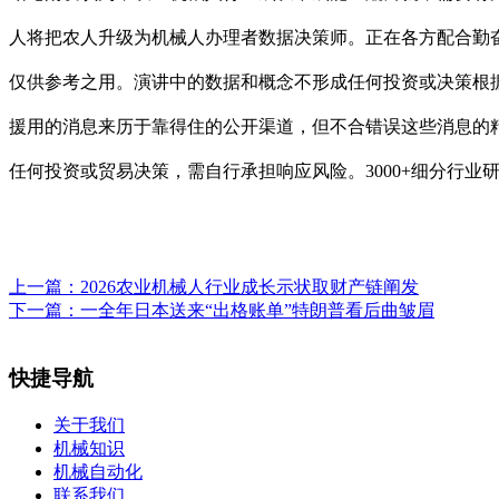
人将把农人升级为机械人办理者数据决策师。正在各方配合勤
仅供参考之用。演讲中的数据和概念不形成任何投资或决策根
援用的消息来历于靠得住的公开渠道，但不合错误这些消息的
任何投资或贸易决策，需自行承担响应风险。3000+细分行业研究
上一篇：
2026农业机械人行业成长示状取财产链阐发
下一篇：
一全年日本送来“出格账单”特朗普看后曲皱眉
快捷导航
关于我们
机械知识
机械自动化
联系我们