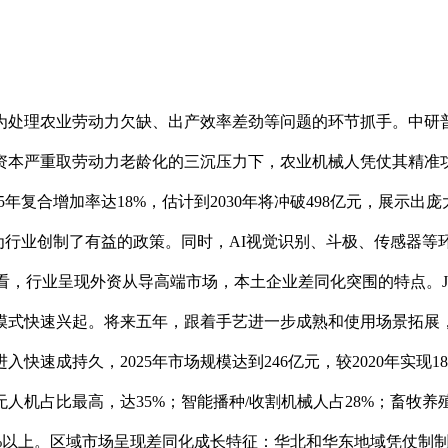
农业劳动力欠缺、出产效率差劲等问题的环节抓手。中研普华财产
资本严重取劳动力老龄化的三沉压力下，农业机械人凭仗其精准功
-2025年复合增加率达18%，估计到2030年将冲破498亿元，
为行业创制了有益的政策。同时，AI视觉识别、斗极、传感器等
，行业呈现外资从导高端市场，本土企业差同化突围的特点。John
模式快速兴起。将来五年，跟着手艺进一步成熟和使用场景拓展
快速成持久，2025年市场规模达到246亿元，较2020年实现
占比最高，达35%；智能播种/收割机械人占28%；畜牧养殖机
正在15%以上。区域市场呈现差同化成长特征：华北和华东地域凭仗