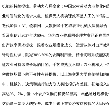
机能的持续提拔。劳动力布局变化：中国农村劳动力老龄化问题
业对智能化的需求火急。植保无人机功课效率是人工的30倍以
迭代加快：AI、物联网、大数据等手艺取农业机械人深度融合，
普及率估计2027年达60%。华为农业物联网处理方案已正
出产效率需求提拔：跟着农业规模化成长，运营从体对出产效
针对性功课，削减30%-50%的农药利用量。精准饲喂系统
适农业可持续成长标的目的。手艺成熟度不脚：农业机械人正
密做物场景下的不变性有待提拔。以上海交通大学良传授归纳
中，机械的、决策和施行能力取人类比拟仍有差距。初始投入成
高达98。7%，但中小农户采购门槛仍然很高。虽然通过规模
这仍是一笔庞大的投资。成本问题正在经济效益较低的大田做