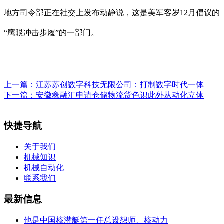
地方司令部正在社交上发布动静说，这是美军客岁12月倡议的
“鹰眼冲击步履”的一部门。
上一篇：
江苏苏创数字科技无限公司：打制数字时代一体
下一篇：
安徽鑫融汇申请仓储物流货色识此外从动化立体
快捷导航
关于我们
机械知识
机械自动化
联系我们
最新信息
他是中国核潜艇第一任总设想师、核动力