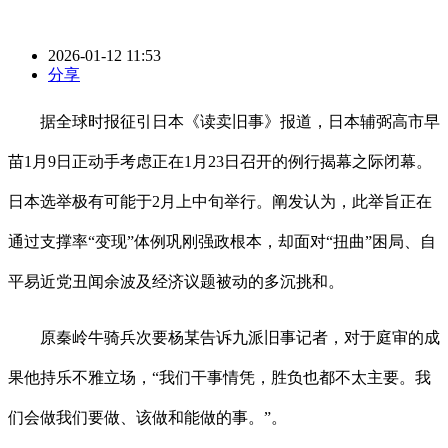
2026-01-12 11:53
分享
据全球时报征引日本《读卖旧事》报道，日本辅弼高市早
苗1月9日正动手考虑正在1月23日召开的例行揭幕之际闭幕。
日本选举极有可能于2月上中旬举行。阐发认为，此举旨正在
通过支撑率“变现”体例巩刚强政根本，却面对“扭曲”困局、自
平易近党丑闻余波及经济议题被动的多沉挑和。
原秦岭牛骑兵次要杨某告诉九派旧事记者，对于庭审的成
果他持乐不雅立场，“我们干事情凭，胜负也都不太主要。我
们会做我们要做、该做和能做的事。”。