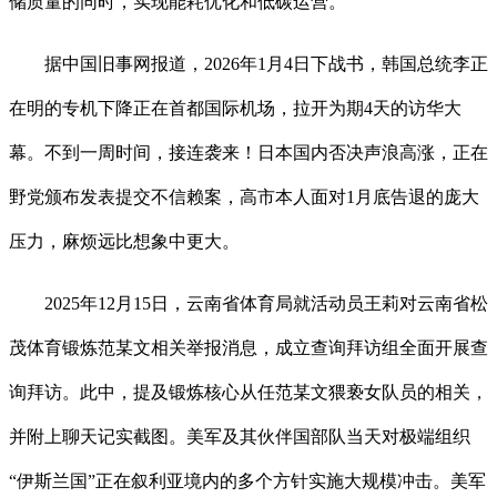
储质量的同时，实现能耗优化和低碳运营。
据中国旧事网报道，2026年1月4日下战书，韩国总统李正
在明的专机下降正在首都国际机场，拉开为期4天的访华大
幕。不到一周时间，接连袭来！日本国内否决声浪高涨，正在
野党颁布发表提交不信赖案，高市本人面对1月底告退的庞大
压力，麻烦远比想象中更大。
2025年12月15日，云南省体育局就活动员王莉对云南省松
茂体育锻炼范某文相关举报消息，成立查询拜访组全面开展查
询拜访。此中，提及锻炼核心从任范某文猥亵女队员的相关，
并附上聊天记实截图。美军及其伙伴国部队当天对极端组织
“伊斯兰国”正在叙利亚境内的多个方针实施大规模冲击。美军