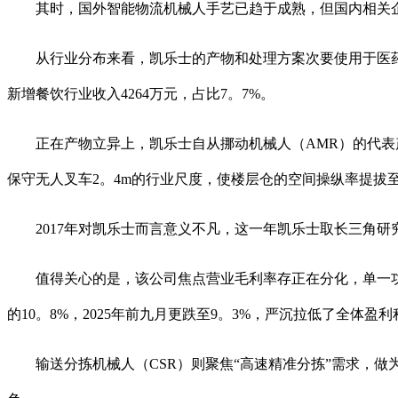
其时，国外智能物流机械人手艺已趋于成熟，但国内相关企
从行业分布来看，凯乐士的产物和处理方案次要使用于医药、新能
新增餐饮行业收入4264万元，占比7。7%。
正在产物立异上，凯乐士自从挪动机械人（AMR）的代表产物之
保守无人叉车2。4m的行业尺度，使楼层仓的空间操纵率提拔
2017年对凯乐士而言意义不凡，这一年凯乐士取长三角研究
值得关心的是，该公司焦点营业毛利率存正在分化，单一功能机械
的10。8%，2025年前九月更跌至9。3%，严沉拉低了全体盈
输送分拣机械人（CSR）则聚焦“高速精准分拣”需求，做