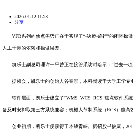
2026-01-12 11:53
分享
VFR系列的焦点劣势正在于实现了“-决策-施行”的闭环操
人工干涉的依赖和操做误差。
凯乐士副总司理许一平曾正在接管采访时暗示：“过去一项立异
据领会，凯乐士的创始人谷春景，本科就读于大学工学专业，
软件层面，凯乐士建立了“WMS+WCS+RCS”焦点软件
备及时安排取第三方系统兼容；机械人节制系统（RCS）能
创业初期，凯乐士便获得了本钱青睐。据招股书披露，2015