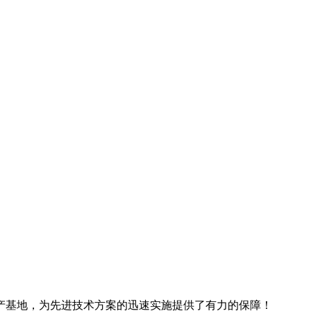
产基地，为先进技术方案的迅速实施提供了有力的保障！