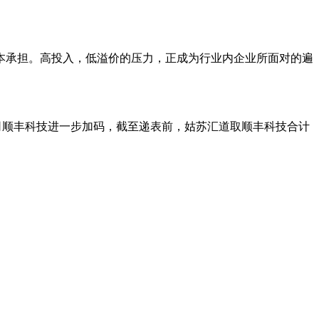
承担。高投入，低溢价的压力，正成为行业内企业所面对的遍
司顺丰科技进一步加码，截至递表前，姑苏汇道取顺丰科技合计