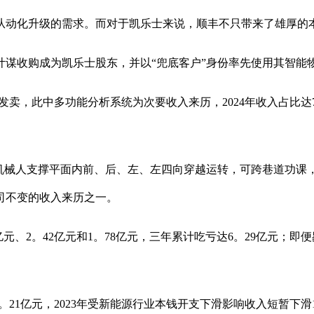
动化升级的需求。而对于凯乐士来说，顺丰不只带来了雄厚的本
收购成为凯乐士股东，并以“兜底客户”身份率先使用其智能
，此中多功能分析系统为次要收入来历，2024年收入占比达79。
械人支撑平面内前、后、左、左四向穿越运转，可跨巷道功课
公司不变的收入来历之一。
亿元、2。42亿元和1。78亿元，三年累计吃亏达6。29亿元；
。
。21亿元，2023年受新能源行业本钱开支下滑影响收入短暂下滑16。