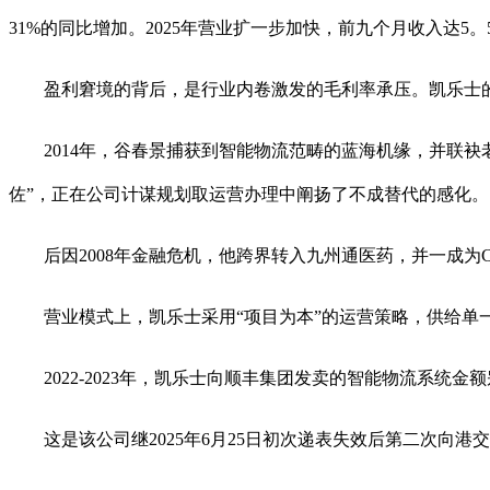
31%的同比增加。2025年营业扩一步加快，前九个月收入达5。
盈利窘境的背后，是行业内卷激发的毛利率承压。凯乐士的全体毛
2014年，谷春景捕获到智能物流范畴的蓝海机缘，并联袂老
佐”，正在公司计谋规划取运营办理中阐扬了不成替代的感化。
后因2008年金融危机，他跨界转入九州通医药，并一成为C
营业模式上，凯乐士采用“项目为本”的运营策略，供给单一
2022-2023年，凯乐士向顺丰集团发卖的智能物流系统金额
这是该公司继2025年6月25日初次递表失效后第二次向港