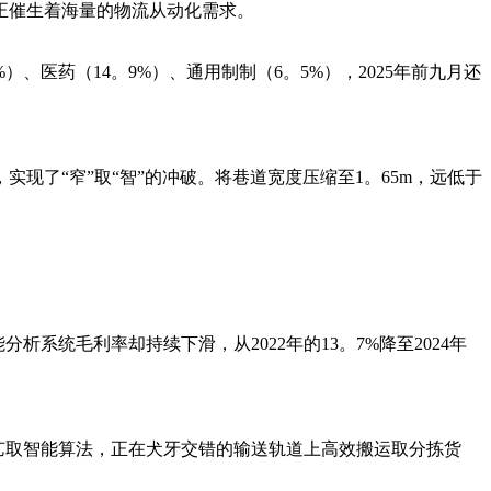
正催生着海量的物流从动化需求。
医药（14。9%）、通用制制（6。5%），2025年前九月还
现了“窄”取“智”的冲破。将巷道宽度压缩至1。65m，远低于
统毛利率却持续下滑，从2022年的13。7%降至2024年
艺取智能算法，正在犬牙交错的输送轨道上高效搬运取分拣货