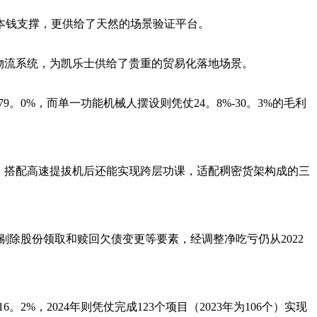
钱支撑，更供给了天然的场景验证平台。
物流系统，为凯乐士供给了贵重的贸易化落地场景。
0%，而单一功能机械人摆设则凭仗24。8%-30。3%的毛利
，搭配高速提拔机后还能实现跨层功课，适配稠密货架构成的三
即便剔除股份领取和赎回欠债变更等要素，经调整净吃亏仍从2022
2%，2024年则凭仗完成123个项目（2023年为106个）实现