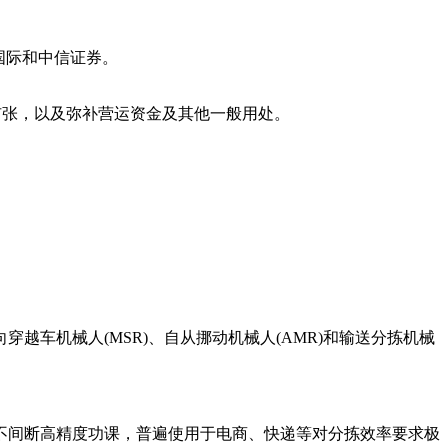
国际和中信证券。
张，以及弥补营运资金及其他一般用处。
机械人(MSR)、自从挪动机械人(AMR)和输送分拣机械
不间断高精度功课，普遍使用于电商、快递等对分拣效率要求极