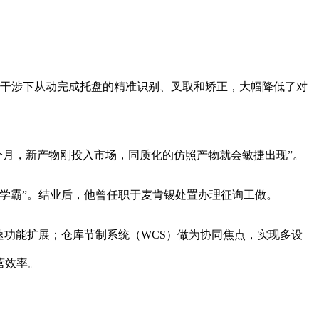
人干涉下从动完成托盘的精准识别、叉取和矫正，大幅降低了对
个月，新产物刚投入市场，同质化的仿照产物就会敏捷出现”。
学霸”。结业后，他曾任职于麦肯锡处置办理征询工做。
速功能扩展；仓库节制系统（WCS）做为协同焦点，实现多设
营效率。