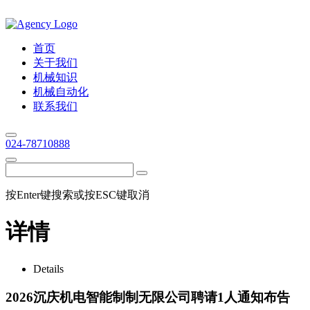
首页
关于我们
机械知识
机械自动化
联系我们
024-78710888
按Enter键搜索或按ESC键取消
详情
Details
2026沉庆机电智能制制无限公司聘请1人通知布告