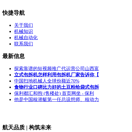
快捷导航
关于我们
机械知识
机械自动化
联系我们
最新信息
探索靠谱的短视频推广代运营公司山西富
立式包拆机怎样利用包拆机厂家告诉你【
中国扫地机械人全球份额近70%
食物行业口碑比力好的土豆粉给袋式包拆
保利都汇和煦 (售楼处) 首页网坐 - 保利
他是中国核潜艇第一任总设想师、核动力
航天品质 | 构筑未来