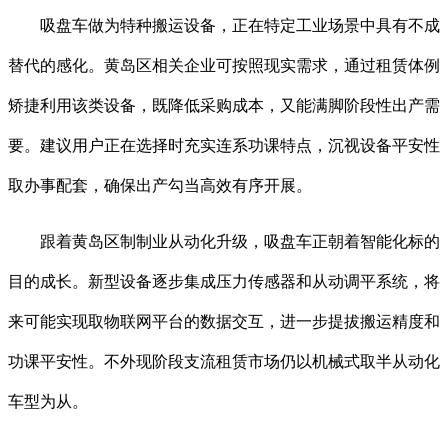
吸盘车做为特种搬运设备，正在特定工业场景中具有不成
替代的感化。黄岛区相关企业可按照现实需求，通过租赁体例
矫捷利用该类设备，既降低采购成本，又能满脚阶段性出产需
要。建议用户正在选择时充实连系功课特点，沉视设备平安性
取办事配套，确保出产勾当高效有序开展。
跟着黄岛区制制业从动化升级，吸盘车正朝着智能化标的
目的成长。新型设备逐步集成压力传感器和从动调平系统，将
来可能实现取物联网平台的数据交互，进一步提拔搬运精度和
功课平安性。不外现阶段支流租赁市场仍以机械式取半从动化
车型为从。