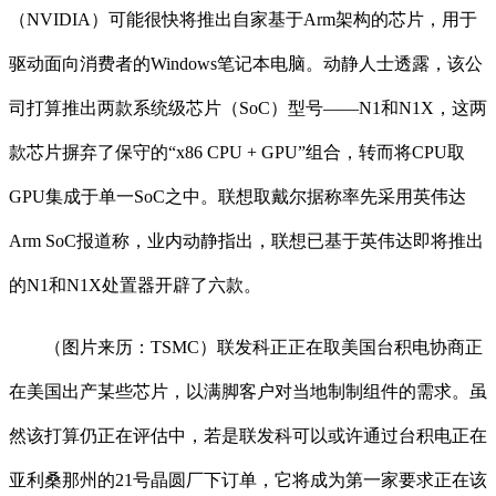
（NVIDIA）可能很快将推出自家基于Arm架构的芯片，用于
驱动面向消费者的Windows笔记本电脑。动静人士透露，该公
司打算推出两款系统级芯片（SoC）型号——N1和N1X，这两
款芯片摒弃了保守的“x86 CPU + GPU”组合，转而将CPU取
GPU集成于单一SoC之中。联想取戴尔据称率先采用英伟达
Arm SoC报道称，业内动静指出，联想已基于英伟达即将推出
的N1和N1X处置器开辟了六款。
（图片来历：TSMC）联发科正正在取美国台积电协商正
在美国出产某些芯片，以满脚客户对当地制制组件的需求。虽
然该打算仍正在评估中，若是联发科可以或许通过台积电正在
亚利桑那州的21号晶圆厂下订单，它将成为第一家要求正在该