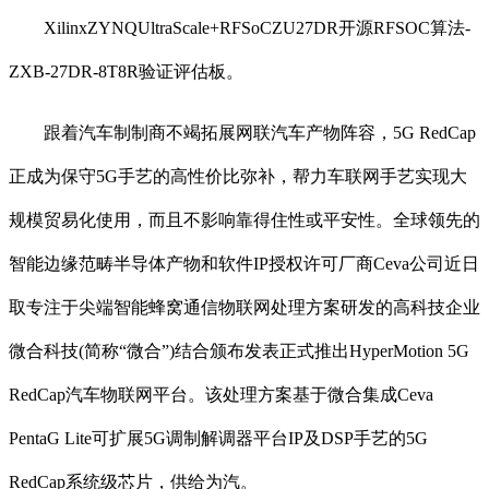
XilinxZYNQUltraScale+RFSoCZU27DR开源RFSOC算法-
ZXB-27DR-8T8R验证评估板。
跟着汽车制制商不竭拓展网联汽车产物阵容，5G RedCap
正成为保守5G手艺的高性价比弥补，帮力车联网手艺实现大
规模贸易化使用，而且不影响靠得住性或平安性。全球领先的
智能边缘范畴半导体产物和软件IP授权许可厂商Ceva公司近日
取专注于尖端智能蜂窝通信物联网处理方案研发的高科技企业
微合科技(简称“微合”)结合颁布发表正式推出HyperMotion 5G
RedCap汽车物联网平台。该处理方案基于微合集成Ceva
PentaG Lite可扩展5G调制解调器平台IP及DSP手艺的5G
RedCap系统级芯片，供给为汽。