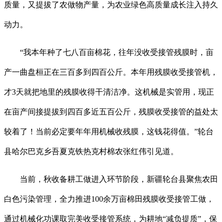
质量，又提拔了农做物产量，为农业绿色高质量成长注入持久
动力。
“我本年种了七八百亩棉花，往年没收受接管残膜时，亩
产一曲盘桓正在三百多到四百公斤。本年用残膜收受接管机，
才3天就把地里的残膜收得干清洁净。这机械是实管用，现正
在亩产间接提拔到四百多近五百公斤，残膜收受接管的益处太
较着了！当前必定要年年用机械收残膜，这钱花得值。”轮台
县哈尔巴克乡吾夏克铁热克村棉农张红伟引见道。
当前，秋收备耕工做进入环节阶段，新疆轮台县聚焦农田
白色污染管理，全力推进100余万亩棉田残膜收受接管工做，
通过机械化功课取完美收受接管系统，为耕地“减负提质”，保