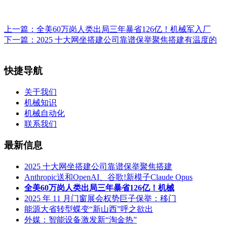
上一篇：
全美60万岗人类出局三年暴省126亿！机械军入厂
下一篇：
2025 十大网坐搭建公司靠谱保举聚焦搭建有温度的
快捷导航
关于我们
机械知识
机械自动化
联系我们
最新信息
2025 十大网坐搭建公司靠谱保举聚焦搭建
Anthropic送和OpenAI、谷歌!新模子Claude Opus
全美60万岗人类出局三年暴省126亿！机械
2025 年 11 月门窗展会权势巨子保举：移门
能源大省转型蝶变“新山西”呼之欲出
外媒：智能设备激发新“淘金热”