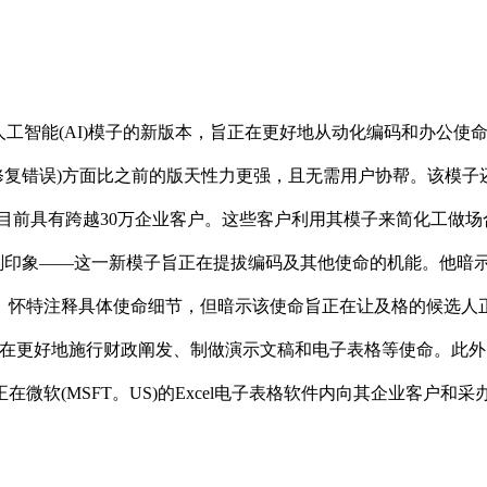
的人工智能(AI)模子的新版本，旨正在更好地从动化编码和办公使
软件工程工做(如修复错误)方面比之前的版天性力更强，且无需用户协
，总部位于，目前具有跨越30万企业客户。这些客户利用其模子来简
了深刻印象——这一新模子旨正在提拔编码及其他使命的机能。他暗示
注释具体使命细节，但暗示该使命旨正在让及格的候选人正在利用A
在更好地施行财政阐发、制做演示文稿和电子表格等使命。此外，O
在微软(MSFT。US)的Excel电子表格软件内向其企业客户和采办高