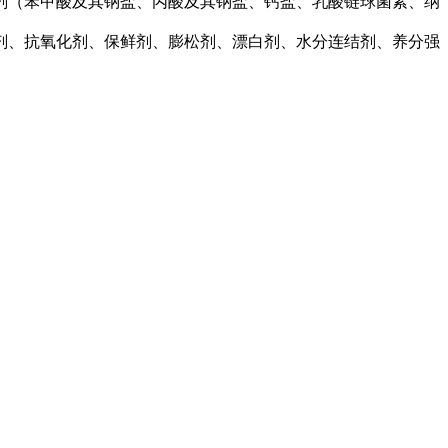
剂（苯甲酸及其钠盐、丙酸及其钠盐、钙盐、乳酸链球菌素、纳
剂、抗氧化剂、保鲜剂、膨松剂、漂白剂、水分连结剂、养分强