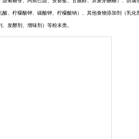
、甜菊糖苷、阿斯巴甜、安赛蜜、甘露醇、异麦芽酮糖）、防腐
乳酸、柠檬酸钾、碳酸钾、柠檬酸钠）、其他食物添加剂（乳化
剂、发酵剂、增味剂）等粉末类。