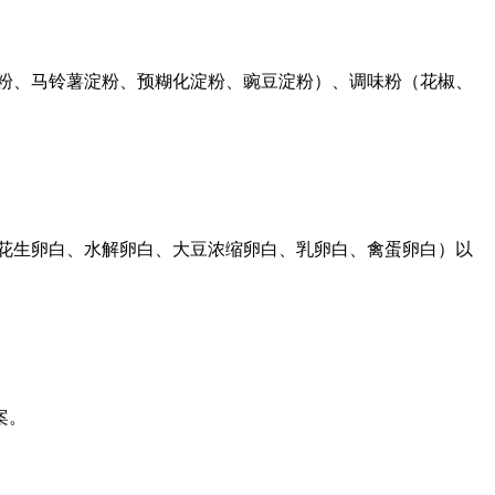
粉、马铃薯淀粉、预糊化淀粉、豌豆淀粉）、调味粉（花椒、
花生卵白、水解卵白、大豆浓缩卵白、乳卵白、禽蛋卵白）以
案。