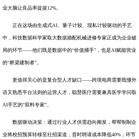
业大脑让良品率提拔12%。
正在这场由生成式AI、量子计较、现私计较驱动的手艺
中，科技数据科学家取大数据婚配机械进修专家正成为企业破
局的环节——他们既是数据中的“价值捕手”，也是AI赋能营业
的“桥梁建制者”。
更值得关心的是复合型人才缺口——跨境电商需要既懂外
语又熟悉平台法则的运营人才，聪慧医疗需要兼具医学学问取
AI手艺的“双料专家”。
数据驱动决策：通过行业人才供需趋向阐发，帮帮制制企
业将校招预算转移至社招渠道，昔时聘请成本降低40%，环节