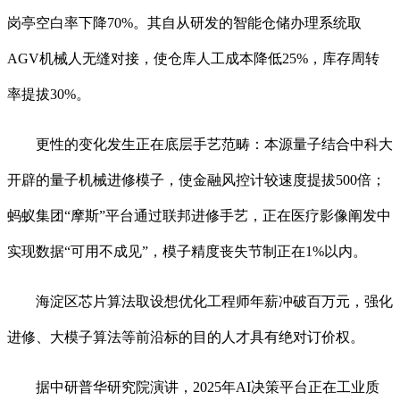
岗亭空白率下降70%。其自从研发的智能仓储办理系统取
AGV机械人无缝对接，使仓库人工成本降低25%，库存周转
率提拔30%。
更性的变化发生正在底层手艺范畴：本源量子结合中科大
开辟的量子机械进修模子，使金融风控计较速度提拔500倍；
蚂蚁集团“摩斯”平台通过联邦进修手艺，正在医疗影像阐发中
实现数据“可用不成见”，模子精度丧失节制正在1%以内。
海淀区芯片算法取设想优化工程师年薪冲破百万元，强化
进修、大模子算法等前沿标的目的人才具有绝对订价权。
据中研普华研究院演讲，2025年AI决策平台正在工业质